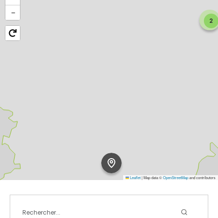
−
2
Leaflet
|
Map data ©
OpenStreetMap
and contributors